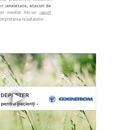
e (
anxietate, atacuri de
bțin
imediat
într-un
raport
terpretarea rezultatelor.