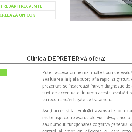
NTREBĂRI FRECVENTE
CREEAZĂ UN CONT
Clinica DEPRETER vă oferă:
Puteți accesa online mai multe tipuri de evaluăr
Evaluarea inițială
puteți afla rapid, și gratui
prezentați se încadrează într-un diagnostic de
sunt de accentuate. În urma acestei evaluări o
cu recomandări legate de tratament.
Aveți acces și la
evaluări avansate
, prin ca
multe aspecte relevante ale vieții dvs., dinco
sau burnout: funcționarea cognitivă generală, d
control al emoțiilor, eficiența cu care rezo