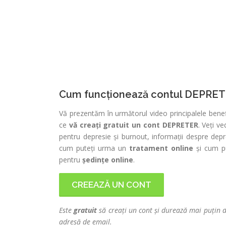
Cum funcționează contul DEPRE
Vă prezentăm în următorul video principalele benef
ce
vă creați gratuit un cont DEPRETER
. Veți v
pentru depresie și burnout, informații despre depr
cum puteți urma un
tratament online
și cum pu
pentru
ședințe online
.
CREEAZĂ UN CONT
Este
gratuit
să creați un cont și durează mai puțin d
adresă de email.