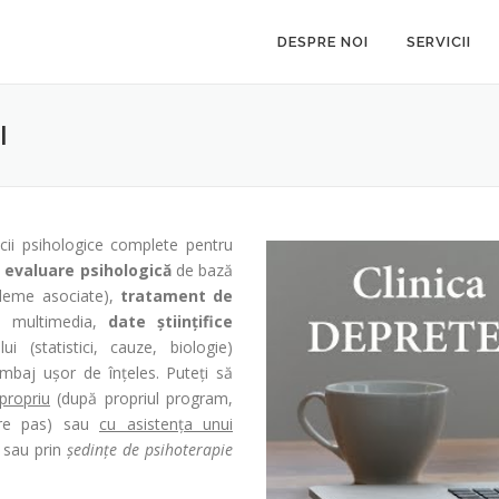
DESPRE NOI
SERVICII
I
cii psihologice complete pentru
:
evaluare psihologică
de bază
bleme asociate),
tratament de
e multimedia,
date științifice
i (statistici, cauze, biologie)
limbaj ușor de înțeles. Puteți să
propriu
(după propriul program,
care pas) sau
cu asistența unui
e sau prin
ședințe de psihoterapie