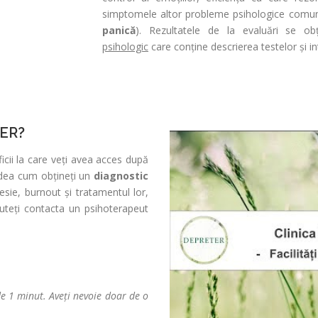
simptomele altor probleme psihologice comun
panică
). Rezultatele de la evaluări se o
psihologic
care conține descrierea testelor și in
TER?
icii la care veți avea acces după
edea cum obțineți un
diagnostic
esie, burnout și tratamentul lor,
teți contacta un psihoterapeut
e 1 minut. Aveți nevoie doar de o