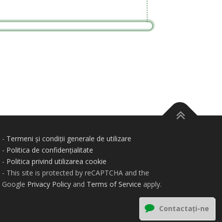
-
Termeni și condiții generale de utilizare
-
Politica de confidențialitate
-
Politica privind utilizarea cookie
- This site is protected by reCAPTCHA and the
Google
Privacy Policy
and
Terms of Service
apply.
Contactați-ne