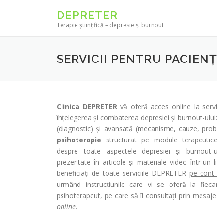
Skip to content
DEPRETER
Terapie științifică – depresie și burnout
SERVICII PENTRU PACIENȚ
Clinica DEPRETER
vă oferă acces online la servi
înțelegerea și combaterea depresiei și burnout-ului
(diagnostic) și avansată (mecanisme, cauze, pro
psihoterapie
structurat pe module terapeutic
despre toate aspectele depresiei și burnout-ulu
prezentate în articole și materiale video într-un 
beneficiați de toate serviciile DEPRETER
pe cont-
urmând instrucțiunile care vi se oferă la fie
psihoterapeut
, pe care să îl consultați prin mesaj
online
.