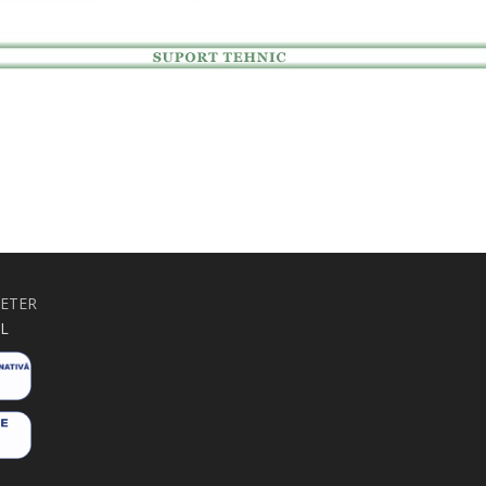
RETER
L