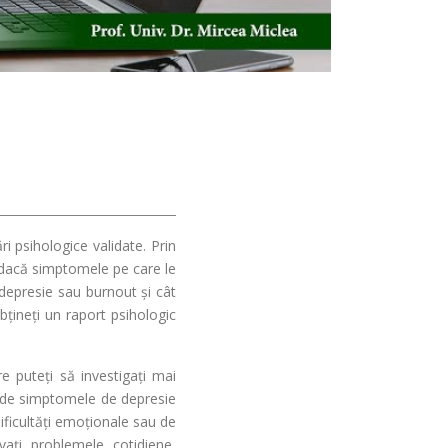
i psihologice validate. Prin
t, dacă simptomele pe care le
 depresie sau burnout și cât
bțineți un raport psihologic
re puteți să investigați mai
lo de simptomele de depresie
ificultăți emoționale sau de
lvați problemele cotidiene,