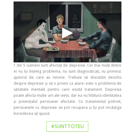
1 din 5 oameni sunt afectați de depresie. Cei mai mulți dintre
ei nu își înțeleg problema, nu sunt diagnosticați, nu primesc
ajutorul de care au nevoie. Trebuie să discutăm deschis
despre depresie și să o privim ca atare: este o problemă de
sănătate mentală pentru care există tratament. Depresia
poate afecta multe arii ale vieții, dar ea nu înlătură identitatea
și potențialul persoanei afectate. Cu tratamentul potrivit,
persoanele cu depresie se pot recupera și își pot recâștiga
încrederea să spună:
#SUNTTOTEU