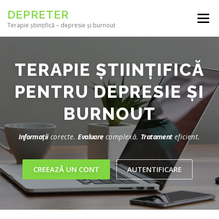
Skip to content
DEPRETER
Menu
Terapie științifică – depresie și burnout
TERAPIE ȘTIINȚIFICĂ
PENTRU DEPRESIE ȘI
BURNOUT
Informații
corecte.
Evaluare
complexă.
Tratament
eficient.
CREEAZĂ UN CONT
AUTENTIFICARE