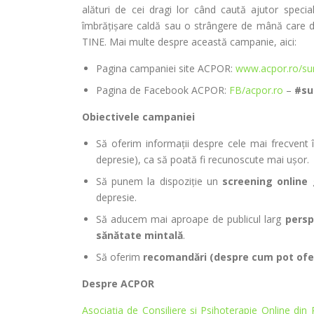
alături de cei dragi lor când caută ajutor specia
îmbrățișare caldă sau o strângere de mână care d
TINE. Mai multe despre această campanie, aici:
Pagina campaniei site ACPOR:
www.acpor.ro/su
Pagina de Facebook ACPOR:
FB/acpor.ro
–
#su
Obiectivele campaniei
Să oferim informații despre cele mai frecvent 
depresie), ca să poată fi recunoscute mai ușor.
Să punem la dispoziție un
screening online 
depresie.
Să aducem mai aproape de publicul larg
persp
sănătate mintală
.
Să oferim
recomandări (despre cum pot oferi
Despre ACPOR
Asociaţia de Consiliere şi Psihoterapie Online d