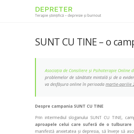
Skip to content
DEPRETER
Terapie științifică – depresie și burnout
SUNT CU TINE – o camp
Asociaţia de Consiliere şi Psihoterapie Online
problemelor de sănătate mintală și de a eviden
va desfășura online în perioada
martie-aprilie
Despre campania SUNT CU TINE
Prin intermediul sloganului SUNT CU TINE, campa
aproapele celui care suferă de o tulburare 
manifestă anxietatea și depresia, să învețe să ascu