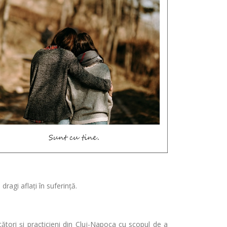
dragi aflați în suferință.
ători și practicieni din Cluj-Napoca cu scopul de a