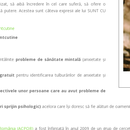
lizat, să aibă încredere în cel care suferă, să ofere o
ă putere. Acestea sunt câteva expresii ale lui SUNT CU
ntcutine
ntcutine
întâlnite
probleme de sănătate mintală
(anxietate și
gratuit
pentru identificarea tulburărilor de anxietate și
ectivele unor persoane care au avut probleme de
 sprijin psihologic)
acelora care își doresc să fie alături de oamenii 
in România (ACPOR)
a fost înfiinţată în anul 2009 de un grup de cercet