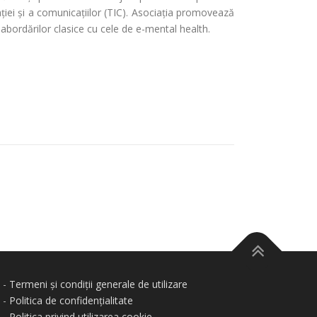
ației și a comunicațiilor (TIC). Asociaţia promovează
ea abordărilor clasice cu cele de e-mental health.
-
Termeni și condiții generale de utilizare
-
Politica de confidențialitate
-
Politica privind utilizarea cookie