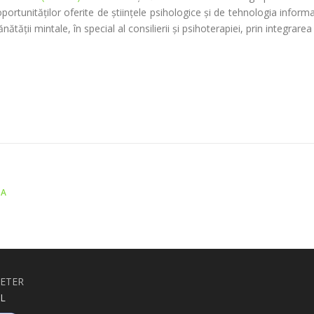
ortunităților oferite de științele psihologice și de tehnologia inform
nătăţii mintale, în special al consilierii şi psihoterapiei, prin integrar
LA
RETER
L