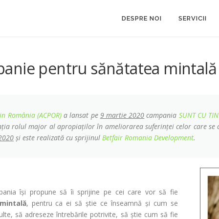
DESPRE NOI
SERVICII
anie pentru sănătatea mintală
 din România (ACPOR)
a lansat pe
9 martie 2020
campania
SUNT CU TIN
ția rolul major al apropiaților în ameliorarea suferinței celor care s
 2020
și este realizată cu sprijinul
Betfair Romania Development
.
nia își propune să îi sprijine pe cei care vor să fie
mintală
, pentru ca ei să știe ce înseamnă și cum se
lte, să adreseze întrebările potrivite, să știe cum să fie