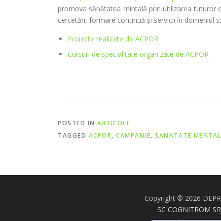
promova sănătatea mintală prin utilizarea tuturor op
cercetări, formare continuă şi servicii în domeniul să
Proiecte realizate de ACPOR
Cursuri de specialitate organizate de ACPOR
POSTED IN
ARTICOLE
TAGGED
ACPOR
,
CAMPANIE
,
SANATATE MENTA
Copyright © 2026 DEP
SC COGNITROM SR